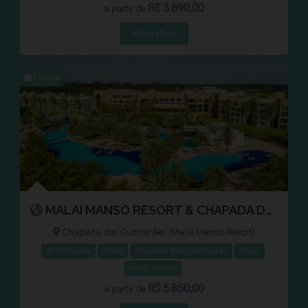
R$
3.890,00
a partir de
+ Detalhes
Pacote
MALAI MANSO RESORT & CHAPADA DOS GUIMARÃES
Chapada dos Guimarães (Malai Manso Resort)
All Inclusive
Brasil
Chapada dos Guimarães
Grupo
Malai Manso
R$
5.850,00
a partir de