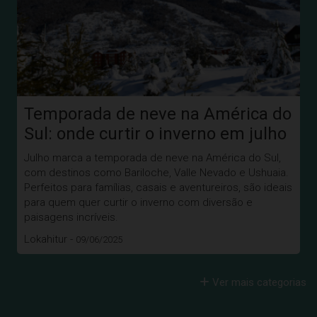
Temporada de neve na América do
Sul: onde curtir o inverno em julho
Julho marca a temporada de neve na América do Sul,
com destinos como Bariloche, Valle Nevado e Ushuaia.
Perfeitos para famílias, casais e aventureiros, são ideais
para quem quer curtir o inverno com diversão e
paisagens incríveis.
Lokahitur -
09/06/2025
Ver mais categorias