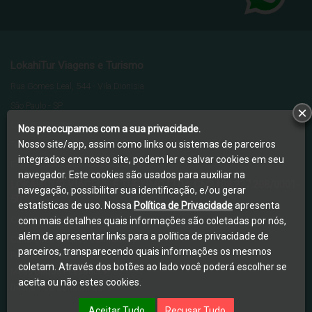
LokahiTur Viagens e Turismo
Rua Gomes Leal, 544 - Vila Dionisia
São Paulo
-
SP
×
CEP:
02671-090
Nos preocupamos com a sua privacidade.
Nosso site/app, assim como links ou sistemas de parceiros
Tel.:
(11) 2305-9222
integrados em nosso site, podem ler e salvar cookies em seu
E-mail:
lokahitur@lokahitur.com.br
navegador. Este cookies são usados para auxiliar na
LOKAHITUR VIAGENS E TURISMO LTDA
CNPJ:
08.227.208/0001-
navegação, possibilitar sua identificação, e/ou gerar
50
estatísticas de uso. Nossa
Política de Privacidade
apresenta
Cadastur:
08227208000150
com mais detalhes quais informações são coletadas por nós,
além de apresentar links para a política de privacidade de
Condições Gerais / Contratos
parceiros, transparecendo quais informações os mesmos
Política de Privacidade
coletam. Através dos botões ao lado você poderá escolher se
Meus Dados Pessoais
aceita ou não estes cookies.
Direitos do Consumidor
Aceitar Tudo
Recusar Tudo